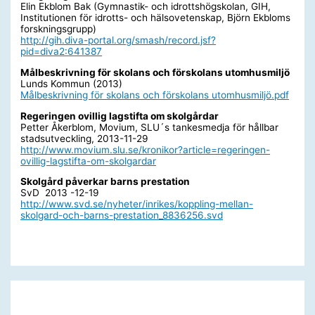
Elin Ekblom Bak (Gymnastik- och idrottshögskolan, GIH,
Institutionen för idrotts- och hälsovetenskap, Björn Ekbloms
forskningsgrupp)
http://gih.diva-portal.org/smash/record.jsf?
pid=diva2:641387
Målbeskrivning för skolans och förskolans utomhusmiljö
Lunds Kommun (2013)
Målbeskrivning för skolans och förskolans utomhusmiljö.pdf
Regeringen ovillig lagstifta om skolgårdar
Petter Åkerblom, Movium, SLU´s tankesmedja för hållbar
stadsutveckling, 2013-11-29
http://www.movium.slu.se/kronikor?article=regeringen-
ovillig-lagstifta-om-skolgardar
Skolgård påverkar barns prestation
SvD 2013 -12-19
http://www.svd.se/nyheter/inrikes/koppling-mellan-
skolgard-och-barns-prestation_8836256.svd