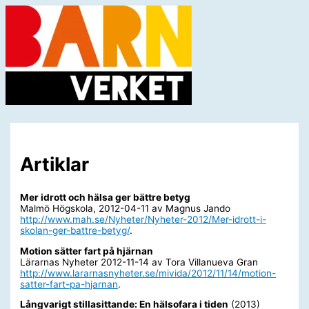
Hoppa
till
innehåll
Huvudmeny
Artiklar
Mer idrott och hälsa ger bättre betyg
Malmö Högskola, 2012-04-11 av Magnus Jando
http://www.mah.se/Nyheter/Nyheter-2012/Mer-idrott-i-
skolan-ger-battre-betyg/
.
Motion sätter fart på hjärnan
Lärarnas Nyheter 2012-11-14 av Tora Villanueva Gran
http://www.lararnasnyheter.se/mivida/2012/11/14/motion-
satter-fart-pa-hjarnan
.
Långvarigt stillasittande: En hälsofara i tiden
(2013)