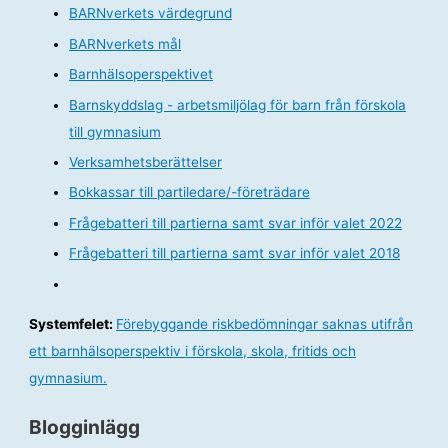
BARNverkets värdegrund
BARNverkets mål
Barnhälsoperspektivet
Barnskyddslag - arbetsmiljölag för barn från förskola
till gymnasium
Verksamhetsberättelser
Bokkassar till partiledare/-företrädare
Frågebatteri till partierna samt svar inför valet 2022
Frågebatteri till partierna samt svar inför valet 2018
Systemfelet:
Förebyggande riskbedömningar saknas utifrån
ett barnhälsoperspektiv i förskola, skola, fritids och
gymnasium.
Blogginlägg