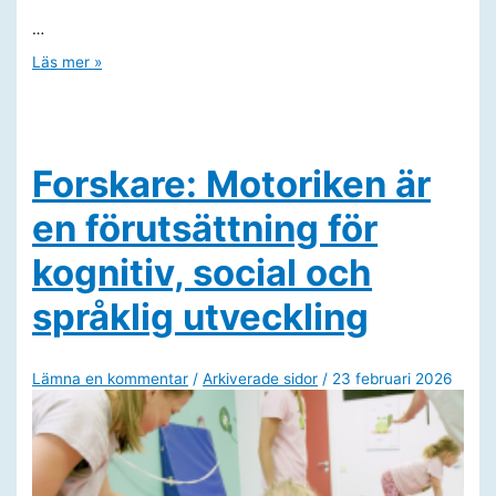
…
Motorik
Läs mer »
är
för
många
synonymt
med
rörelse,
Forskare: Motoriken är
men
det
en förutsättning för
är
så
mycket
kognitiv, social och
mer
språklig utveckling
Lämna en kommentar
/
Arkiverade sidor
/
23 februari 2026