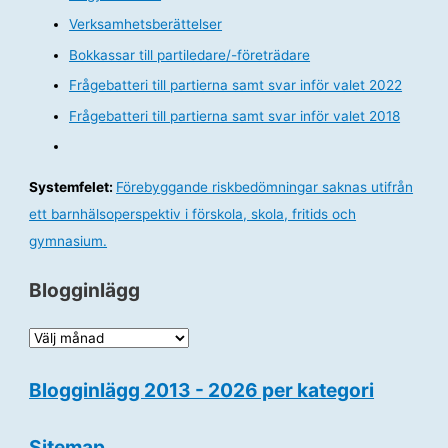
Verksamhetsberättelser
Bokkassar till partiledare/-företrädare
Frågebatteri till partierna samt svar inför valet 2022
Frågebatteri till partierna samt svar inför valet 2018
Systemfelet:
Förebyggande riskbedömningar saknas utifrån
ett barnhälsoperspektiv i förskola, skola, fritids och
gymnasium.
Blogginlägg
B
l
Blogginlägg 2013 - 2026 per kategori
o
g
Sitemap
g