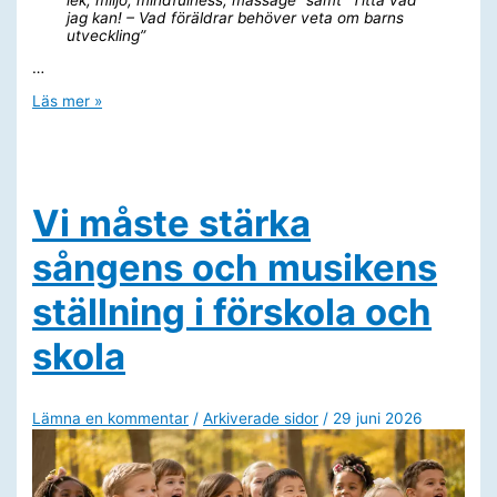
jag kan! – Vad föräldrar behöver veta om barns
utveckling”
…
Barns
Läs mer »
rätt
att
utvecklas
Vi måste stärka
sångens och musikens
ställning i förskola och
skola
Lämna en kommentar
/
Arkiverade sidor
/
29 juni 2026