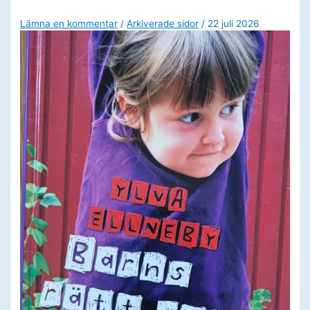
Lämna en kommentar
/
Arkiverade sidor
/
22 juli 2026