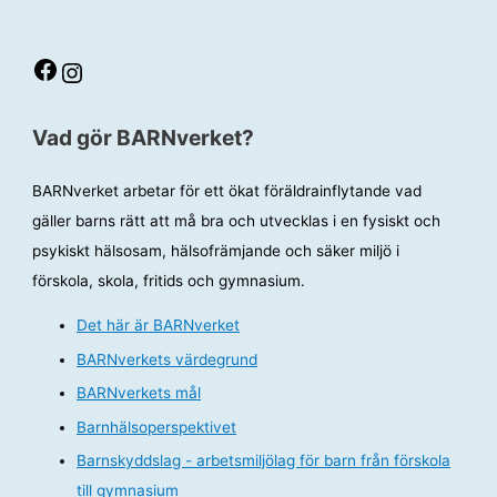
viktigt
i
förskolan
Facebook
Instagram
Vad gör BARNverket?
BARNverket arbetar för ett ökat föräldrainflytande vad
gäller barns rätt att må bra och utvecklas i en fysiskt och
psykiskt hälsosam, hälsofrämjande och säker miljö i
förskola, skola, fritids och gymnasium.
Det här är BARNverket
BARNverkets värdegrund
BARNverkets mål
Barnhälsoperspektivet
Barnskyddslag - arbetsmiljölag för barn från förskola
till gymnasium