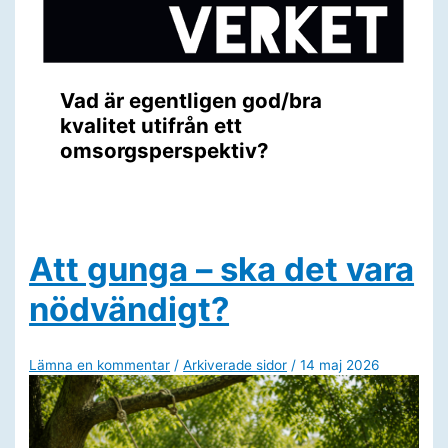
Vad är egentligen god/bra
kvalitet utifrån ett
omsorgsperspektiv?
Att gunga – ska det vara
nödvändigt?
Lämna en kommentar
/
Arkiverade sidor
/
14 maj 2026