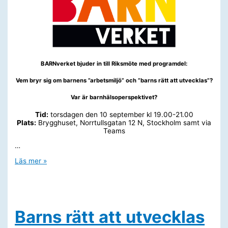
BARNverket bjuder in till Riksmöte med programdel:
Vem bryr sig om barnens ”arbetsmiljö” och ”barns rätt att utvecklas”?
Var är barnhälsoperspektivet?
Tid:
torsdagen den 10 september kl 19.00-21.00
Plats:
Brygghuset, Norrtullsgatan 12 N, Stockholm samt via
Teams
…
Välkomna
Läs mer »
till
BARNverkets
riksmöte
2026!
Barns rätt att utvecklas