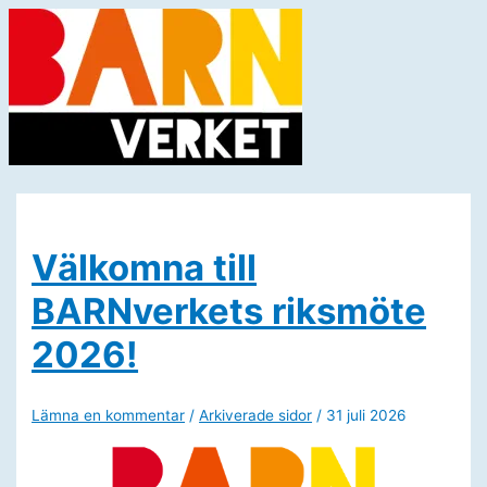
Hoppa
till
innehåll
Huvudmeny
Välkomna till
BARNverkets riksmöte
2026!
Lämna en kommentar
/
Arkiverade sidor
/
31 juli 2026