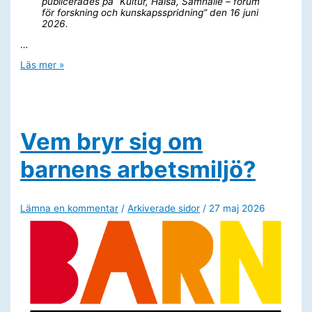
publicerades på ”Kultur, Hälsa, Samhälle – forum
för forskning och kunskapsspridning” den 16 juni
2026.
…
Vi
Läs mer »
måste
stärka
sångens
och
musikens
ställning
Vem bryr sig om
i
förskola
barnens arbetsmiljö?
och
skola
Lämna en kommentar
/
Arkiverade sidor
/
27 maj 2026