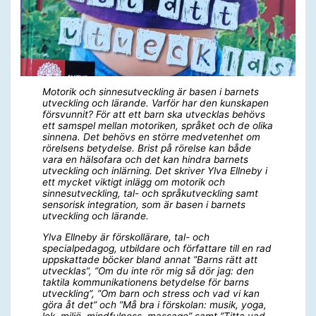
Motorik och sinnesutveckling är basen i barnets
utveckling och lärande. Varför har den kunskapen
försvunnit? För att ett barn ska utvecklas behövs
ett samspel mellan motoriken, språket och de olika
sinnena. Det behövs en större medvetenhet om
rörelsens betydelse. Brist på rörelse kan både
vara en hälsofara och det kan hindra barnets
utveckling och inlärning. Det skriver Ylva Ellneby i
ett mycket viktigt inlägg om motorik och
sinnesutveckling, tal- och språkutveckling samt
sensorisk integration, som är basen i barnets
utveckling och lärande.
Ylva Ellneby är förskollärare, tal- och
specialpedagog, utbildare och författare till en rad
uppskattade böcker bland annat ”Barns rätt att
utvecklas”, ”Om du inte rör mig så dör jag: den
taktila kommunikationens betydelse för barns
utveckling”, ”Om barn och stress och vad vi kan
göra åt det” och ”Må bra i förskolan: musik, yoga,
lek, miljö, mindfulness, massage” samt ”Titta vad