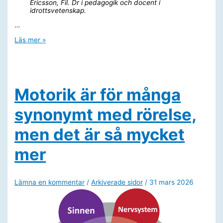
Ericsson, Fil. Dr i pedagogik och docent i
idrottsvetenskap.
…
Att
Läs mer »
gunga
–
ska
det
vara
nödvändigt?
Motorik är för många
synonymt med rörelse,
men det är så mycket
mer
Lämna en kommentar
/
Arkiverade sidor
/
31 mars 2026