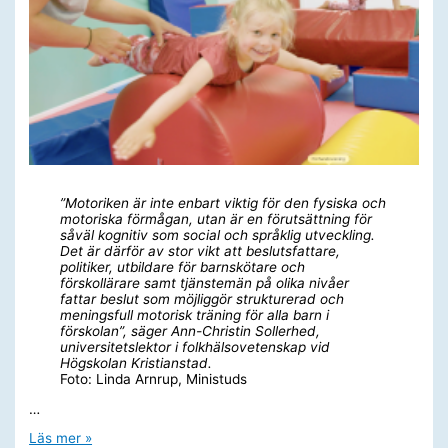
”Motoriken är inte enbart viktig för den fysiska och
motoriska förmågan, utan är en förutsättning för
såväl kognitiv som social och språklig utveckling.
Det är därför av stor vikt att beslutsfattare,
politiker, utbildare för barnskötare och
förskollärare samt tjänstemän på olika nivåer
fattar beslut som möjliggör strukturerad och
meningsfull motorisk träning för alla barn i
förskolan”, säger Ann-Christin Sollerhed,
universitetslektor i folkhälsovetenskap vid
Högskolan Kristianstad.
Foto: Linda Arnrup, Ministuds
…
Forskare:
Läs mer »