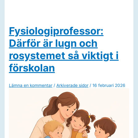
Motoriken
är
en
förutsättning
för
kognitiv,
Fysiologiprofessor:
social
och
Därför är lugn och
språklig
utveckling
rosystemet så viktigt i
förskolan
Lämna en kommentar
/
Arkiverade sidor
/
16 februari 2026