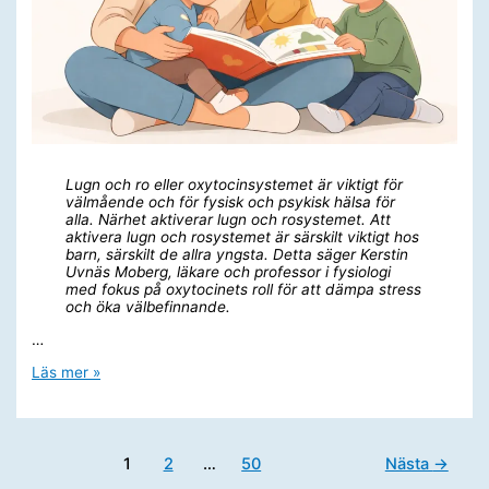
Lugn och ro eller oxytocinsystemet är viktigt för
välmående och för fysisk och psykisk hälsa för
alla. Närhet aktiverar lugn och rosystemet. Att
aktivera lugn och rosystemet är särskilt viktigt hos
barn, särskilt de allra yngsta. Detta säger Kerstin
Uvnäs Moberg, läkare och professor i fysiologi
med fokus på oxytocinets roll för att dämpa stress
och öka välbefinnande.
…
Fysiologiprofessor:
Läs mer »
Därför
är
lugn
och
rosystemet
1
2
…
50
Nästa
→
så