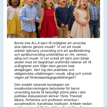
Borde inte ALLA barn få möjlighet att utveckla
sina hjärnor genom musik? Vi vet att musik
stärker hjärnans utveckling och att språkinlärning
och
språkutveckling
underlättas av rim, ramsor,
sång och musik.
Vi vet också att barn som börjar
skolan med ett begränsat ordförråd riskerar att få
svårigheter som följer dem genom hela
skolgången. Vart tog den praktiska och
obligatoriska utbildningen i musik, sång och rytmik
vägen på förskolepedagogutbildningen
?
Den snabbt växande kunskapen om
musikundervisningens betydelse för barns
utveckling borde få betydligt större plats i den
politiska diskussionen skriver Töres Theorell,
läkare, författare och professor emeritus i
socialmedicin, Karolinska Institutet. Artikeln nedan