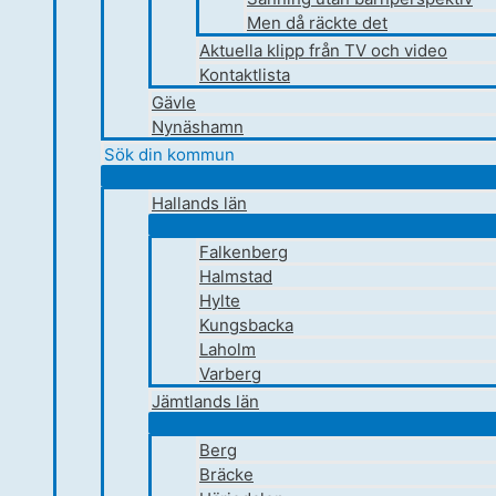
Men då räckte det
Aktuella klipp från TV och video
Kontaktlista
Gävle
Nynäshamn
Sök din kommun
Hallands län
Falkenberg
Halmstad
Hylte
Kungsbacka
Laholm
Varberg
Jämtlands län
Berg
Bräcke