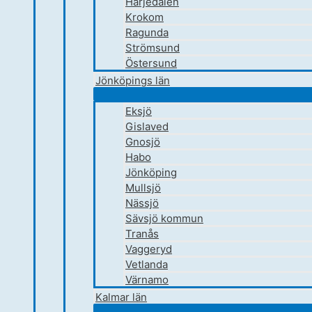
Härjedalen
Krokom
Ragunda
Strömsund
Östersund
Jönköpings län
Eksjö
Gislaved
Gnosjö
Habo
Jönköping
Mullsjö
Nässjö
Sävsjö kommun
Tranås
Vaggeryd
Vetlanda
Värnamo
Kalmar län