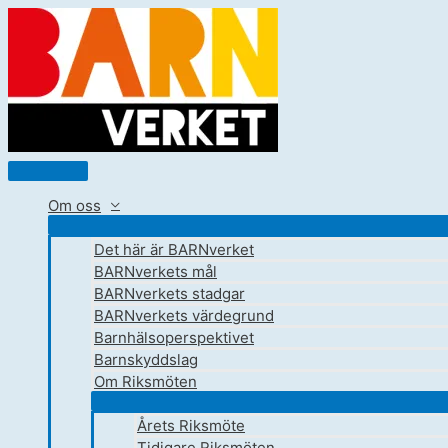
Hoppa
till
innehåll
Huvudmeny
Om oss
Det här är BARNverket
BARNverkets mål
BARNverkets stadgar
BARNverkets värdegrund
Barnhälsoperspektivet
Barnskyddslag
Om Riksmöten
Årets Riksmöte
Tidigare Riksmöten