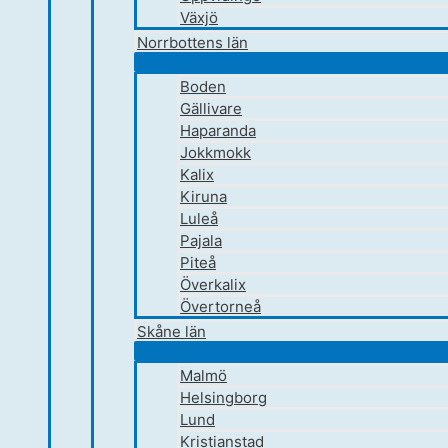
Växjö
Norrbottens län
Boden
Gällivare
Haparanda
Jokkmokk
Kalix
Kiruna
Luleå
Pajala
Piteå
Överkalix
Övertorneå
Skåne län
Malmö
Helsingborg
Lund
Kristianstad