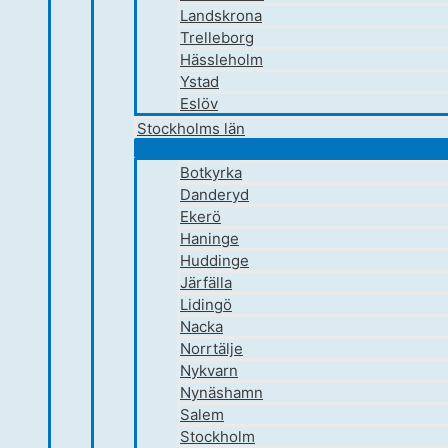
Landskrona
Trelleborg
Hässleholm
Ystad
Eslöv
Stockholms län
Botkyrka
Danderyd
Ekerö
Haninge
Huddinge
Järfälla
Lidingö
Nacka
Norrtälje
Nykvarn
Nynäshamn
Salem
Stockholm