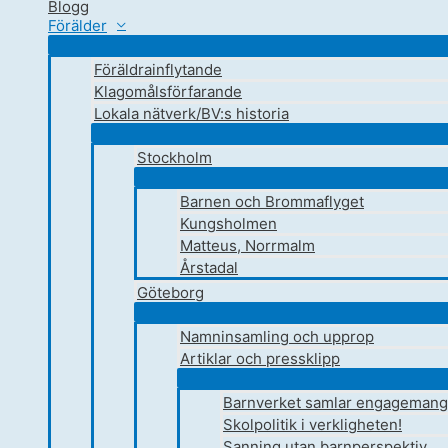
Blogg
Förälder
Föräldrainflytande
Klagomålsförfarande
Lokala nätverk/BV:s historia
Stockholm
Barnen och Brommaflyget
Kungsholmen
Matteus, Norrmalm
Årstadal
Göteborg
Namninsamling och upprop
Artiklar och pressklipp
Barnverket samlar engagemang 
Skolpolitik i verkligheten!
Sanning utan barnperspektiv