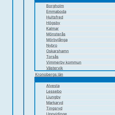
Borgholm
Emmaboda
Hultsfred
Högsby
Kalmar
Mönsterås
Mörbylånga
Nybro
Oskarshamn
Torsås
Vimmerby kommun
Västervik
Kronobergs län
Alvesta
Lessebo
Ljungby
Markaryd
Tingsryd
Uppvidinge