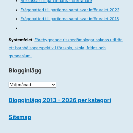
Bokkassar till partiledare/-företrädare
Frågebatteri till partierna samt svar inför valet 2022
Frågebatteri till partierna samt svar inför valet 2018
Systemfelet:
Förebyggande riskbedömningar saknas utifrån
ett barnhälsoperspektiv i förskola, skola, fritids och
gymnasium.
Blogginlägg
B
l
Blogginlägg 2013 - 2026 per kategori
o
g
Sitemap
g
i
n