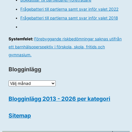
Bokkassar till partiledare/-företrädare
Frågebatteri till partierna samt svar inför valet 2022
Frågebatteri till partierna samt svar inför valet 2018
Systemfelet:
Förebyggande riskbedömningar saknas utifrån
ett barnhälsoperspektiv i förskola, skola, fritids och
gymnasium.
Blogginlägg
B
l
Blogginlägg 2013 - 2026 per kategori
o
g
Sitemap
g
i
n