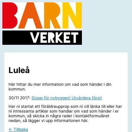
Hoppa
till
innehåll
Huvudmeny
Luleå
Här hittar du mer information om vad som händer i din
kommun.
30/11 2017:
Stopp för nybyggen! Utvärdera först!
Har ni startat ett föräldraupprop som ni vill länka till eller har
ni intressanta artiklar som handlar om vad som händer i er
kommun, så skicka in några rader i kontaktformuläret
nedan, så lägger vi upp informationen här.
← Tillbaka