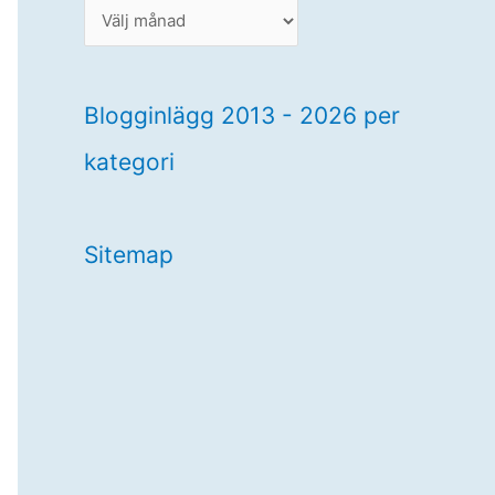
B
l
o
g
Blogginlägg 2013 - 2026 per
g
kategori
i
n
l
Sitemap
ä
g
g