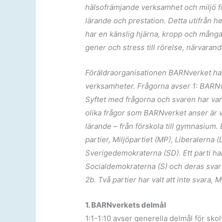
hälsofrämjande verksamhet och miljö f
lärande och prestation. Detta utifrån he
har en känslig hjärna, kropp och många
gener och stress till rörelse, närvaran
Föräldraorganisationen BARNverket har
verksamheter. Frågorna avser 1: BARNv
Syftet med frågorna och svaren har varit
olika frågor som BARNverket anser är v
lärande – från förskola till gymnasium.
partier, Miljöpartiet (MP), Liberalerna 
Sverigedemokraterna (SD). Ett parti ha
Socialdemokraterna (S)
och deras svar 
2b
. Två partier har valt att inte svara,
1. BARNverkets delmål
1:1-1:10 avser generella delmål för sko