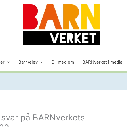
der
Barn/elev
Bli medlem
BARNverket i media
 svar på BARNverkets