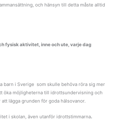
ammansättning, och hänsyn till detta måste alltid
h fysisk aktivitet, inne och ute, varje dag
ga barn i Sverige som skulle behöva röra sig mer
att öka möjligheterna till idrottsundervisning och
r att lägga grunden för goda hälsovanor.
ivitet i skolan, även utanför idrottstimmarna
.