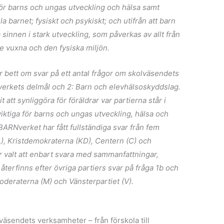
ör barns och ungas utveckling och hälsa samt
la barnet; fysiskt och psykiskt; och utifrån att barn
 sinnen i stark
utveckling
, som påverkas av allt från
de vuxna och den fysiska miljön.
 bett om svar på ett antal frågor om skolväsendets
erkets delmål och 2: Barn och elevhälsoskyddslag.
 att synliggöra för föräldrar var partierna står i
iktiga för barns och ungas utveckling, hälsa och
BARNverket har fått fullständiga svar från fem
(L), Kristdemokraterna (KD), Centern (C) och
r valt att enbart svara med sammanfattningar,
återfinns efter övriga partiers svar på fråga 1b och
 Moderaterna (M) och Vänsterpartiet (V).
lväsendets verksamheter – från förskola till