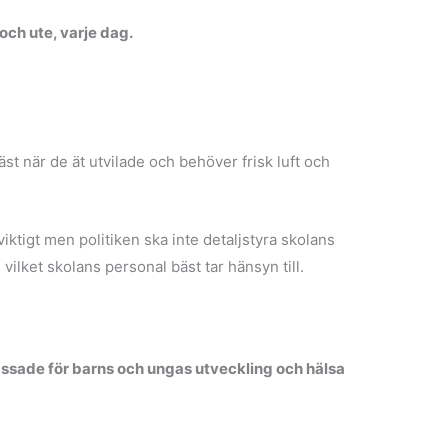
 och ute, varje dag.
bäst när de ät utvilade och behöver frisk luft och
iktigt men politiken ska inte detaljstyra skolans
vilket skolans personal bäst tar hänsyn till.
assade för barns och ungas utveckling och hälsa