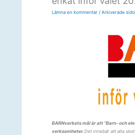
enkät inför valet 2
Lämna en kommentar
/
Arkiverade sido
BARNverkets mål är att ”Barn- och ele
verksamheter.
Det innebär att alla sk