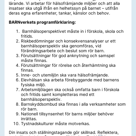
lärande. Vi arbetar för hälsofrämjande miljöer och att alla
insatser ska utgå ifrån en helhetssyn på barnet – utifrån
deras egna erfarenheter, tankar, känslor och behov.
BARNverkets programförklaring:
Barnhälsoperspektivet måste in i förskola, skola och
fritids.
Riskbedömningar och konsekvensanalyser ur ett
barnhälsoperspektiv ska genomföras, vid
förändringsarbete och beslut som rör barn.
Förutsättningar för god anknytning och samspel
måste finnas.
Förutsättningar för rörelse och återhämtning ska
finnas.
Inne- och utemiljön ska vara hälsofrämjande.
Elevhälsan ska arbeta förebyggande med barnens
fysiska miljö.
Arbetsmiljölagen ska också omfatta barn i förskola
och fritids samt kompletteras med ett
barnhälsoperspektiv.
Barnskyddsombud ska finnas i alla verksamheter som
rör barn.
Nationell tillsynsenhet för barns miljöer behöver
inrättas.
Tystnadskulturer måste motverkas.
Din insats och ställningstagande gör skillnad. Reflektera,