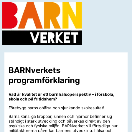
Hoppa
till
innehåll
Huvudmeny
BARNverkets
programförklaring
Vad är kvalitet ur ett barnhälsoperspektiv – i förskola,
skola och på fritidshem?
Förebygg barns ohälsa och sjunkande skolresultat!
Barns känsliga kroppar, sinnen och hjärnor befinner sig
ständigt i stark utveckling och påverkas direkt av den
psykiska och fysiska miljön. BARNverket vill förtydliga hur
miljöfaktorerna påverkar barnens utveckling, hälsa och