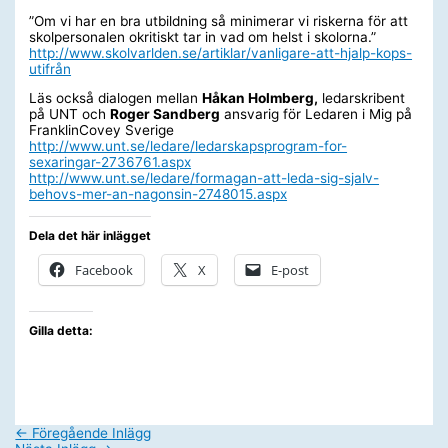
”Om vi har en bra utbildning så minimerar vi riskerna för att
skolpersonalen okritiskt tar in vad om helst i skolorna.”
http://www.skolvarlden.se/artiklar/vanligare-att-hjalp-kops-
utifrån
Läs också dialogen mellan
Håkan Holmberg,
ledarskribent
på UNT och
Roger Sandberg
ansvarig för Ledaren i Mig på
FranklinCovey Sverige
http://www.unt.se/ledare/ledarskapsprogram-for-
sexaringar-2736761.aspx
http://www.unt.se/ledare/formagan-att-leda-sig-sjalv-
behovs-mer-an-nagonsin-2748015.aspx
Dela det här inlägget
Facebook
X
E-post
Gilla detta:
←
Föregående Inlägg