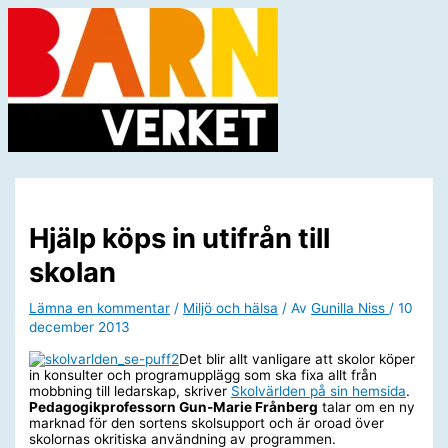
Hoppa
till
innehåll
Huvudmeny
Hjälp köps in utifrån till
skolan
Lämna en kommentar
/
Miljö och hälsa
/ Av
Gunilla Niss
/
10
december 2013
Det blir allt vanligare att skolor köper
in konsulter och programupplägg som ska fixa allt från
mobbning till ledarskap, skriver
Skolvärlden på sin hemsida
.
Pedagogikprofessorn Gun-Marie Frånberg
talar om en ny
marknad för den sortens skolsupport och är oroad över
skolornas okritiska användning av programmen.