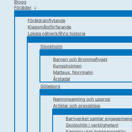
Blogg
Förälder
Föräldrainflytande
Klagomålsförfarande
Lokala nätverk/BV:s historia
Stockholm
Barnen och Brommaflyget
Kungsholmen
Matteus, Norrmalm
Årstadal
Göteborg
Namninsamling och upprop
Artiklar och pressklipp
Barnverket samlar engagemang 
Skolpolitik i verkligheten!
Sanning utan barnperspektiv