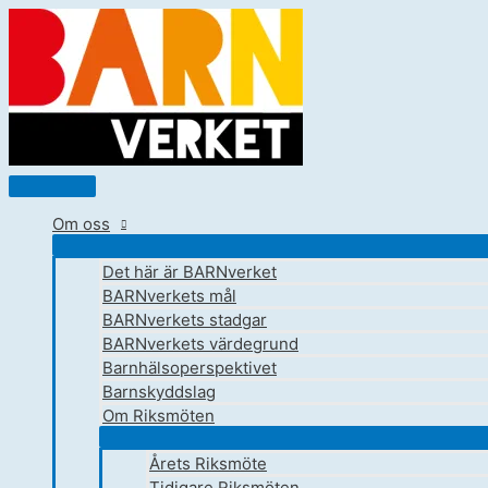
Hoppa
till
innehåll
Huvudmeny
Om oss
Det här är BARNverket
BARNverkets mål
BARNverkets stadgar
BARNverkets värdegrund
Barnhälsoperspektivet
Barnskyddslag
Om Riksmöten
Årets Riksmöte
Tidigare Riksmöten