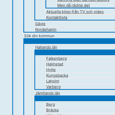
Men då räckte det
Aktuella klipp från TV och video
Kontaktlista
Gävle
Nynäshamn
Sök din kommun
Hallands län
Falkenberg
Halmstad
Hylte
Kungsbacka
Laholm
Varberg
Jämtlands län
Berg
Bräcke