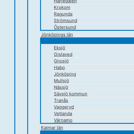
Härjedalen
Krokom
Ragunda
Strömsund
Östersund
Jönköpings län
Eksjö
Gislaved
Gnosjö
Habo
Jönköping
Mullsjö
Nässjö
Sävsjö kommun
Tranås
Vaggeryd
Vetlanda
Värnamo
Kalmar län