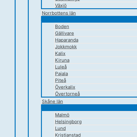
Växjö
Norrbottens län
Boden
Gällivare
Haparanda
Jokkmokk
Kalix
Kiruna
Luleå
Pajala
Piteå
Överkalix
Övertorneå
Skåne län
Malmö
Helsingborg
Lund
Kristianstad