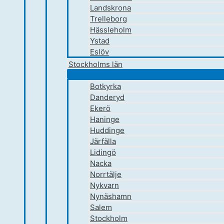
Landskrona
Trelleborg
Hässleholm
Ystad
Eslöv
Stockholms län
Botkyrka
Danderyd
Ekerö
Haninge
Huddinge
Järfälla
Lidingö
Nacka
Norrtälje
Nykvarn
Nynäshamn
Salem
Stockholm