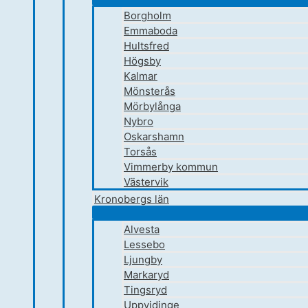
Borgholm
Emmaboda
Hultsfred
Högsby
Kalmar
Mönsterås
Mörbylånga
Nybro
Oskarshamn
Torsås
Vimmerby kommun
Västervik
Kronobergs län
Alvesta
Lessebo
Ljungby
Markaryd
Tingsryd
Uppvidinge