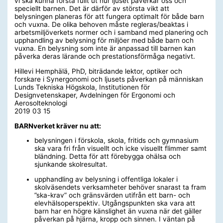
vi ska kunna förstå fullt ut hur ljuset påverkar oss och
speciellt barnen. Det är därför av största vikt att
belysningen planeras för att fungera optimalt för både barn
och vuxna. De olika behoven måste regleras/beaktas i
arbetsmiljöverkets normer och i samband med planering och
upphandling av belysning för miljöer med både barn och
vuxna. En belysning som inte är anpassad till barnen kan
påverka deras lärande och prestationsförmåga negativt.
Hillevi Hemphälä, PhD, biträdande lektor, optiker och
forskare i Synergonomi och ljusets påverkan på människan
Lunds Tekniska Högskola, Institutionen för
Designvetenskaper, Avdelningen för Ergonomi och
Aerosolteknologi
2019 03 15
BARNverket kräver nu att:
belysningen i förskola, skola, fritids och gymnasium
ska vara fri från visuellt och icke visuellt flimmer samt
bländning. Detta för att förebygga ohälsa och
sjunkande skolresultat.
upphandling av belysning i offentliga lokaler i
skolväsendets verksamheter behöver snarast ta fram
”ska-krav” och gränsvärden utifrån ett barn- och
elevhälsoperspektiv. Utgångspunkten ska vara att
barn har en högre känslighet än vuxna när det gäller
påverkan på hjärna, kropp och sinnen. I väntan på