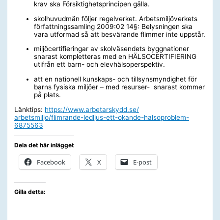
krav ska Försiktighetsprincipen gälla.
skolhuvudmän följer regelverket. Arbetsmiljöverkets
författningssamling 2009:02 14§: Belysningen ska
vara utformad så att besvärande flimmer inte uppstår.
miljöcertifieringar av skolväsendets byggnationer
snarast kompletteras med en HÄLSOCERTIFIERING
utifrån ett barn- och elevhälsoperspektiv.
att en nationell kunskaps- och tillsynsmyndighet för
barns fysiska miljöer – med resurser- snarast kommer
på plats.
Länktips:
https://www.arbetarskydd.se/
arbetsmiljo/flimrande-ledljus-
ett-okande-halsoproblem-
6875563
Dela det här inlägget
Facebook
X
E-post
Gilla detta: