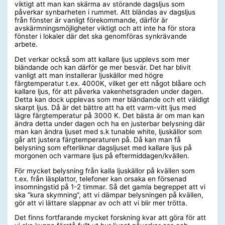
viktigt att man kan skärma av störande dagsljus som
påverkar synbarheten i rummet. Att bländas av dagsljus
från fönster är vanligt förekommande, därför är
avskärmningsmöjligheter viktigt och att inte ha för stora
fönster i lokaler där det ska genomföras synkrävande
arbete.
Det verkar också som att kallare ljus upplevs som mer
bländande och kan därför ge mer besvär. Det har blivit
vanligt att man installerar ljuskällor med högre
färgtemperatur t.ex. 4000K, vilket ger ett något blåare och
kallare ljus, för att påverka vakenhetsgraden under dagen.
Detta kan dock upplevas som mer bländande och ett väldigt
skarpt ljus. Då är det bättre att ha ett varm-vitt ljus med
lägre färgtemperatur på 3000 K. Det bästa är om man kan
ändra detta under dagen och ha en justerbar belysning där
man kan ändra ljuset med s.k tunable white, ljuskällor som
går att justera färgtemperaturen på. Då kan man få
belysning som efterliknar dagsljuset med kallare ljus på
morgonen och varmare ljus på eftermiddagen/kvällen.
För mycket belysning från kalla ljuskällor på kvällen som
t.ex. från läsplattor, telefoner kan orsaka en försenad
insomningstid på 1-2 timmar. Så det gamla begreppet att vi
ska ”kura skymning”, att vi dämpar belysningen på kvällen,
gör att vi lättare slappnar av och att vi blir mer trötta.
Det finns fortfarande mycket forskning kvar att göra för att