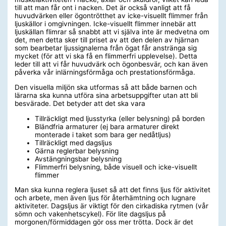
till att man får ont i nacken. Det är också vanligt att få
huvudvärken eller ögontrötthet av icke-visuellt flimmer från
ljuskällor i omgivningen. Icke-visuellt flimmer innebär att
ljuskällan flimrar så snabbt att vi själva inte är medvetna om
det, men detta sker till priset av att den delen av hjärnan
som bearbetar ljussignalerna från ögat får anstränga sig
mycket (för att vi ska få en flimmerfri upplevelse). Detta
leder till att vi får huvudvärk och ögonbesvär, och kan även
påverka vår inlärningsförmåga och prestationsförmåga.
Den visuella miljön ska utformas så att både barnen och
lärarna ska kunna utföra sina arbetsuppgifter utan att bli
besvärade. Det betyder att det ska vara
Tillräckligt med ljusstyrka (eller belysning) på borden
Bländfria armaturer (ej bara armaturer direkt
monterade i taket som bara ger nedåtljus)
Tillräckligt med dagsljus
Gärna reglerbar belysning
Avstängningsbar belysning
Flimmerfri belysning, både visuell och icke-visuellt
flimmer
Man ska kunna reglera ljuset så att det finns ljus för aktivitet
och arbete, men även ljus för återhämtning och lugnare
aktiviteter. Dagsljus är viktigt för den cirkadiska rytmen (vår
sömn och vakenhetscykel). För lite dagsljus på
morgonen/förmiddagen gör oss mer trötta. Dock är det