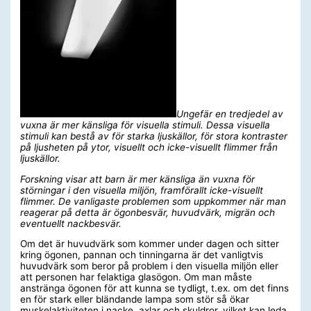
Ungefär en tredjedel av
vuxna är mer känsliga för visuella stimuli. Dessa visuella
stimuli kan bestå av för starka ljuskällor, för stora kontraster
på ljusheten på ytor, visuellt och icke-visuellt flimmer från
ljuskällor.
Forskning visar att barn är mer känsliga än vuxna för
störningar i den visuella miljön, framförallt icke-visuellt
flimmer. De vanligaste problemen som uppkommer när man
reagerar på detta är ögonbesvär, huvudvärk, migrän och
eventuellt nackbesvär.
Om det är huvudvärk som kommer under dagen och sitter
kring ögonen, pannan och tinningarna är det vanligtvis
huvudvärk som beror på problem i den visuella miljön eller
att personen har felaktiga glasögon. Om man måste
anstränga ögonen för att kunna se tydligt, t.ex. om det finns
en för stark eller bländande lampa som stör så ökar
muskelaktiviteten i nacke, axlar och skuldror, vilket kan leda