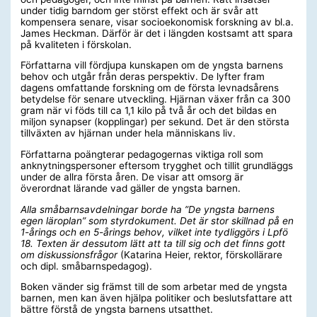
under tidig barndom ger störst effekt och är svår att
kompensera senare, visar socioekonomisk forskning av bl.a.
James Heckman. Därför är det i längden kostsamt att spara
på kvaliteten i förskolan.
Författarna vill fördjupa kunskapen om de yngsta barnens
behov och utgår från deras perspektiv. De lyfter fram
dagens omfattande forskning om de första levnadsårens
betydelse för senare utveckling. Hjärnan växer från ca 300
gram när vi föds till ca 1,1 kilo på två år och det bildas en
miljon synapser (kopplingar) per sekund. Det är den största
tillväxten av hjärnan under hela människans liv.
Författarna poängterar pedagogernas viktiga roll som
anknytningspersoner eftersom trygghet och tillit grundläggs
under de allra första åren. De visar att omsorg är
överordnat lärande vad gäller de yngsta barnen.
Alla småbarnsavdelningar borde ha ”De yngsta barnens
egen läroplan” som styrdokument. Det är stor
skillnad på en
1-årings och en 5-årings behov, vilket inte tydliggörs i Lpfö
18. Texten är dessutom lätt att ta till sig och det finns gott
om diskussionsfrågor
(
Katarina Heier, rektor, förskollärare
och dipl. småbarnspedagog).
Boken vänder sig främst till de som arbetar med de yngsta
barnen, men kan även hjälpa politiker och beslutsfattare att
bättre förstå de yngsta barnens utsatthet.