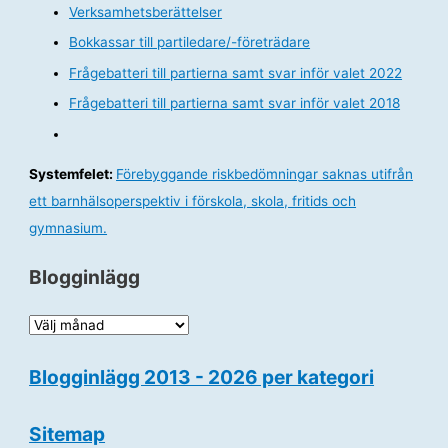
Verksamhetsberättelser
Bokkassar till partiledare/-företrädare
Frågebatteri till partierna samt svar inför valet 2022
Frågebatteri till partierna samt svar inför valet 2018
Systemfelet:
Förebyggande riskbedömningar saknas utifrån
ett barnhälsoperspektiv i förskola, skola, fritids och
gymnasium.
Blogginlägg
B
l
Blogginlägg 2013 - 2026 per kategori
o
g
Sitemap
g