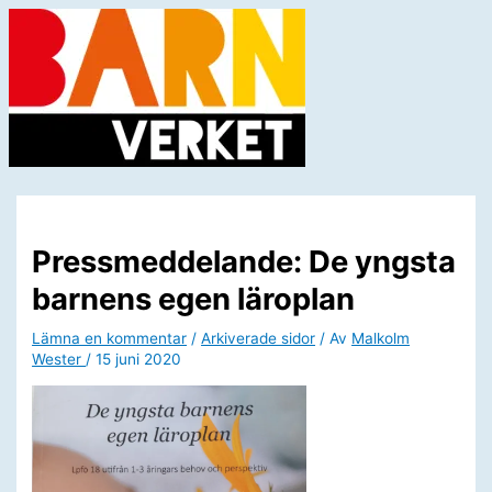
Hoppa
till
innehåll
Huvudmeny
Pressmeddelande: De yngsta
barnens egen läroplan
Lämna en kommentar
/
Arkiverade sidor
/ Av
Malkolm
Wester
/
15 juni 2020