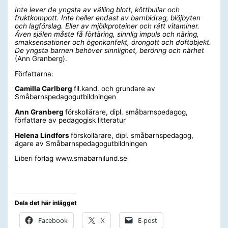
Inte lever de yngsta av välling blott, köttbullar och
fruktkompott. Inte heller endast av barnbidrag, blöjbyten
och lagförslag. Eller av mjölkproteiner och rätt vitaminer.
Även själen måste få förtäring, sinnlig impuls och näring,
smaksensationer och ögonkonfekt, örongott och doftobjekt.
De yngsta barnen behöver sinnlighet, beröring och närhet
(
Ann Granberg).
Författarna:
Camilla Carlberg
fil.kand. och grundare av
Småbarnspedagogutbildningen
Ann Granberg
förskollärare, dipl. småbarnspedagog,
författare av pedagogisk litteratur
Helena Lindfors
förskollärare, dipl. småbarnspedagog,
ägare av Småbarnspedagogutbildningen
Liberi förlag www.smabarnilund.se
Dela det här inlägget
Facebook
X
E-post