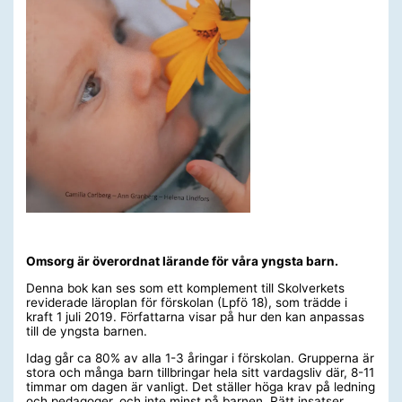
Omsorg är överordnat lärande för våra yngsta barn.
Denna bok kan ses som ett komplement till Skolverkets
reviderade läroplan för förskolan (Lpfö 18), som trädde i
kraft 1 juli 2019. Författarna visar på hur den kan anpassas
till de yngsta barnen.
Idag går ca 80% av alla 1-3 åringar i förskolan. Grupperna är
stora och många barn tillbringar hela sitt vardagsliv där, 8-11
timmar om dagen är vanligt. Det ställer höga krav på ledning
och pedagoger, och inte minst på barnen. Rätt insatser