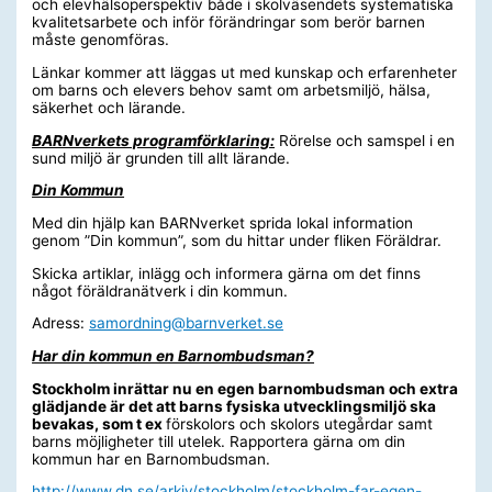
och elevhälsoperspektiv både i skolväsendets systematiska
kvalitetsarbete och inför förändringar som berör barnen
måste genomföras.
Länkar kommer att läggas ut med kunskap och erfarenheter
om barns och elevers behov samt om arbetsmiljö, hälsa,
säkerhet och lärande.
BARNverkets programförklaring:
Rörelse och samspel i en
sund miljö är grunden till allt lärande.
Din Kommun
Med din hjälp kan BARNverket sprida lokal information
genom ”Din kommun”, som du hittar under fliken Föräldrar.
Skicka artiklar, inlägg och informera gärna om det finns
något föräldranätverk i din kommun.
Adress:
samordning@barnverket.se
Har din kommun en Barnombudsman?
Stockholm inrättar nu en egen barnombudsman och extra
glädjande är det att barns fysiska utvecklingsmiljö ska
bevakas, som t ex
förskolors och skolors utegårdar samt
barns möjligheter till utelek. Rapportera gärna om din
kommun har en Barnombudsman.
http://www.dn.se/arkiv/stockholm/stockholm-far-egen-