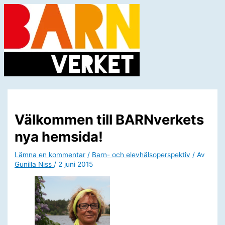
Hoppa
till
innehåll
Huvudmeny
Välkommen till BARNverkets
nya hemsida!
Lämna en kommentar
/
Barn- och elevhälsoperspektiv
/ Av
Gunilla Niss
/
2 juni 2015