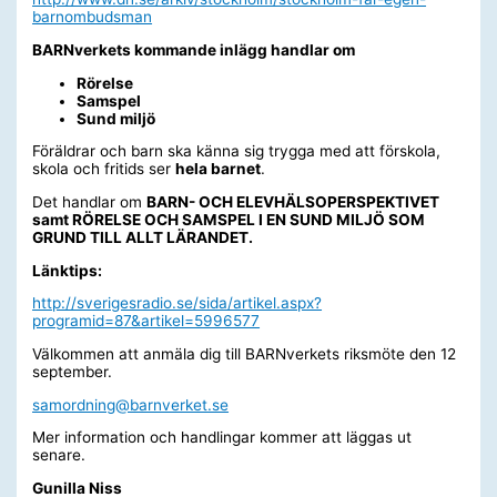
barnombudsman
BARNverkets kommande inlägg handlar om
Rörelse
Samspel
Sund miljö
Föräldrar och barn ska känna sig trygga med att förskola,
skola och fritids ser
hela barnet
.
Det handlar om
BARN- OCH ELEVHÄLSOPERSPEKTIVET
samt
RÖRELSE OCH SAMSPEL I EN SUND MILJÖ SOM
GRUND TILL ALLT LÄRANDET
.
Länktips:
http://sverigesradio.se/sida/artikel.aspx?
programid=87&artikel=5996577
Välkommen att anmäla dig till BARNverkets riksmöte den 12
september.
samordning@barnverket.se
Mer information och handlingar kommer att läggas ut
senare.
Gunilla Niss