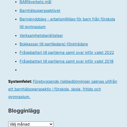
BARNverkets mål
Barnhälsoperspektivet
Barnskyddslag - arbetsmiljölag för barn från förskola
till gymnasium
Verksamhetsberättelser
Bokkassar till partiledare/-företrädare
Frågebatteri till partierna samt svar inför valet 2022
Frågebatteri till partierna samt svar inför valet 2018
Systemfelet:
Förebyggande riskbedömningar saknas utifrån
ett barnhälsoperspektiv i förskola, skola, fritids och
gymnasium.
Blogginlägg
B