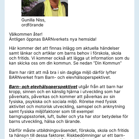
Gunilla Niss,
ordförande
Välkommen åter!
Äntligen öppnas BARNverkets nya hemsida!
Här kommer det att finnas inlägg om aktuella händelser
samt länkar och artiklar om barns behov i förskola, skola
och fritids. Vi kommer också att lägga ut information som du
kan skicka oss om din kommun. Se nedan ”Din Kommun”
Barn har rätt att må bra i sin dagliga miljö därför lyfter
BARNverket fram Barn- och elevhälsoperspektivet.
Barn- och elevhälsoperspektivet
utgår från att barn har
kropp, sinnen och en känslig hjärna i utveckling som har
påverkats, påverkas och kommer att påverkas av sin
fysiska, psykiska och sociala miljö. Rörelse med fysisk
aktivitet och motorisk utveckling, samspel och anknytning
samt fysiska miljöfaktorer som till exempel
barngruppsstorlek, luft, buller och yta har stor betydelse för
barns utveckling, hälsa och lärande.
Därför måste utbildningsväsendet, förskola, skola och fritids
ta hänsyn till dessa faktorer. Riskbedömningar ur ett barn-