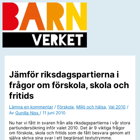
Hoppa
till
innehåll
Huvudmeny
Jämför riksdagspartierna i
frågor om förskola, skola och
fritids
Lämna en kommentar
/
Förskola
,
Miljö och hälsa
,
Val 2010
/
Av
Gunilla Niss
/
11 juni 2010
Nu har vi fått in svaren från alla riksdagspartierna i vår stora
partiundersökning inför valet 2010. Det är 9 viktiga frågor
om förskola, skola och fritids som de fått besvara genom att
själva skriva sina svar i ett begränsat textutrymme.