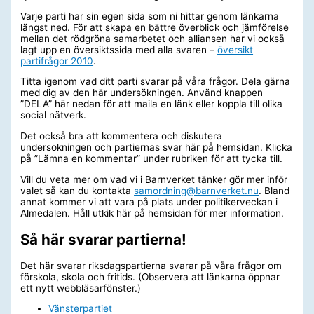
Varje parti har sin egen sida som ni hittar genom länkarna
längst ned. För att skapa en bättre överblick och jämförelse
mellan det rödgröna samarbetet och alliansen har vi också
lagt upp en översiktssida med alla svaren –
översikt
partifrågor 2010
.
Titta igenom vad ditt parti svarar på våra frågor. Dela gärna
med dig av den här undersökningen. Använd knappen
”DELA” här nedan för att maila en länk eller koppla till olika
social nätverk.
Det också bra att kommentera och diskutera
undersökningen och partiernas svar här på hemsidan. Klicka
på ”Lämna en kommentar” under rubriken för att tycka till.
Vill du veta mer om vad vi i Barnverket tänker gör mer inför
valet så kan du kontakta
samordning@barnverket.nu
. Bland
annat kommer vi att vara på plats under politikerveckan i
Almedalen. Håll utkik här på hemsidan för mer information.
Så här svarar partierna!
Det här svarar riksdagspartierna svarar på våra frågor om
förskola, skola och fritids. (Observera att länkarna öppnar
ett nytt webbläsarfönster.)
Vänsterpartiet