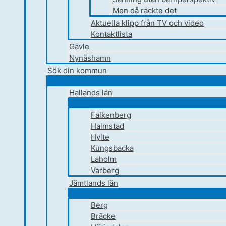
Men då räckte det
Aktuella klipp från TV och video
Kontaktlista
Gävle
Nynäshamn
Sök din kommun
Hallands län
Falkenberg
Halmstad
Hylte
Kungsbacka
Laholm
Varberg
Jämtlands län
Berg
Bräcke