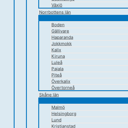
Växjö
Norrbottens län
Boden
Gällivare
Haparanda
Jokkmokk
Kalix
Kiruna
Luleå
Pajala
Piteå
Överkalix
Övertorneå
Skåne län
Malmö
Helsingborg
Lund
Kristianstad