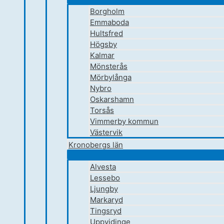
Borgholm
Emmaboda
Hultsfred
Högsby
Kalmar
Mönsterås
Mörbylånga
Nybro
Oskarshamn
Torsås
Vimmerby kommun
Västervik
Kronobergs län
Alvesta
Lessebo
Ljungby
Markaryd
Tingsryd
Uppvidinge