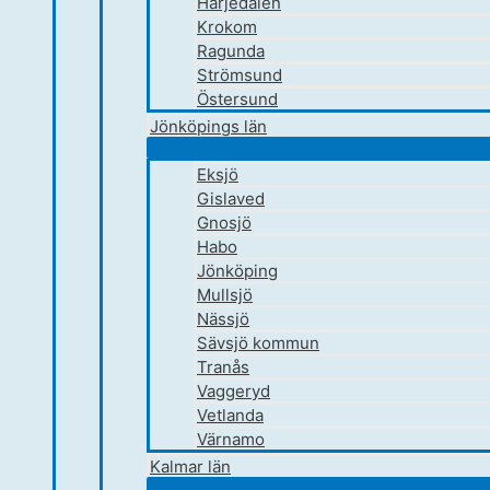
Härjedalen
Krokom
Ragunda
Strömsund
Östersund
Jönköpings län
Eksjö
Gislaved
Gnosjö
Habo
Jönköping
Mullsjö
Nässjö
Sävsjö kommun
Tranås
Vaggeryd
Vetlanda
Värnamo
Kalmar län