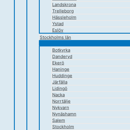
Landskrona
Trelleborg
Hässleholm
Ystad
Eslöv
Stockholms län
Botkyrka
Danderyd
Ekerö
Haninge
Huddinge
Järfälla
Lidingö
Nacka
Norrtälje
Nykvarn
Nynäshamn
Salem
Stockholm