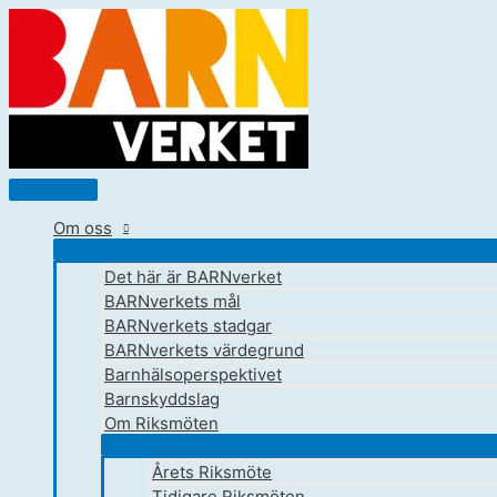
Hoppa
till
innehåll
Huvudmeny
Om oss
Det här är BARNverket
BARNverkets mål
BARNverkets stadgar
BARNverkets värdegrund
Barnhälsoperspektivet
Barnskyddslag
Om Riksmöten
Årets Riksmöte
Tidigare Riksmöten