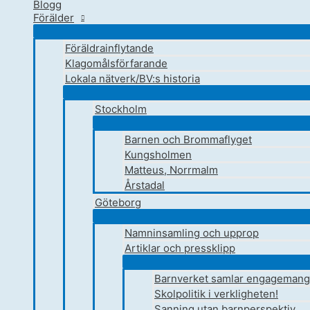
Blogg
Förälder
Föräldrainflytande
Klagomålsförfarande
Lokala nätverk/BV:s historia
Stockholm
Barnen och Brommaflyget
Kungsholmen
Matteus, Norrmalm
Årstadal
Göteborg
Namninsamling och upprop
Artiklar och pressklipp
Barnverket samlar engagemang 
Skolpolitik i verkligheten!
Sanning utan barnperspektiv