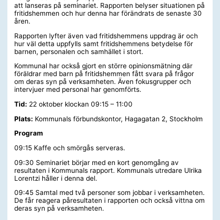
att lanseras på seminariet. Rapporten belyser situationen på
fritidshemmen och hur denna har förändrats de senaste 30
åren.
Rapporten lyfter även vad fritidshemmens uppdrag är och
hur väl detta uppfylls samt fritidshemmens betydelse för
barnen, personalen och samhället i stort.
Kommunal har också gjort en större opinionsmätning där
föräldrar med barn på fritidshemmen fått svara på frågor
om deras syn på verksamheten. Även fokusgrupper och
intervjuer med personal har genomförts.
Tid:
22 oktober klockan 09:15 – 11:00
Plats:
Kommunals förbundskontor, Hagagatan 2, Stockholm
Program
09:15 Kaffe och smörgås serveras.
09:30 Seminariet börjar med en kort genomgång av
resultaten i Kommunals rapport. Kommunals utredare Ulrika
Lorentzi håller i denna del.
09:45 Samtal med två personer som jobbar i verksamheten.
De får reagera påresultaten i rapporten och också vittna om
deras syn på verksamheten.