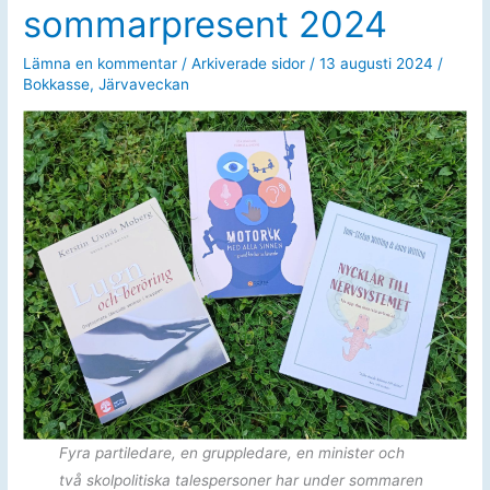
sommarpresent 2024
Lämna en kommentar
/
Arkiverade sidor
/
13 augusti 2024
/
Bokkasse
,
Järvaveckan
Fyra partiledare, en gruppledare, en minister och
två skolpolitiska talespersoner har under sommaren