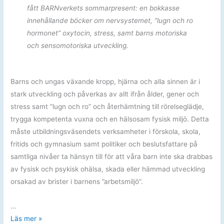
fått BARNverkets sommarpresent: en bokkasse
innehållande böcker om nervsystemet, ”lugn och ro
hormonet” oxytocin, stress, samt barns motoriska
och sensomotoriska utveckling.
Barns och ungas växande kropp, hjärna och alla sinnen är i
stark utveckling och påverkas av allt ifrån ålder, gener och
stress samt ”lugn och ro” och återhämtning till rörelseglädje,
trygga kompetenta vuxna och en hälsosam fysisk miljö. Detta
måste utbildningsväsendets verksamheter i förskola, skola,
fritids och gymnasium samt politiker och beslutsfattare på
samtliga nivåer ta hänsyn till för att våra barn inte ska drabbas
av fysisk och psykisk ohälsa, skada eller hämmad utveckling
orsakad av brister i barnens ”arbetsmiljö”.
…
BARNverkets
Läs mer »