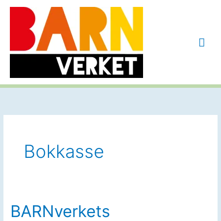
Hoppa
till
innehåll
Huv
Bokkasse
BARNverkets