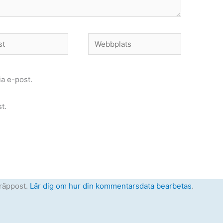
Webbplats
a e-post.
t.
räppost.
Lär dig om hur din kommentarsdata bearbetas
.