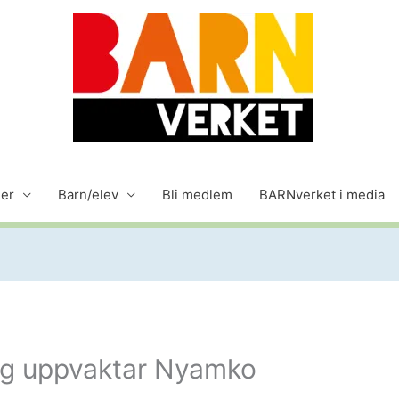
der
Barn/elev
Bli medlem
BARNverket i media
rg uppvaktar Nyamko