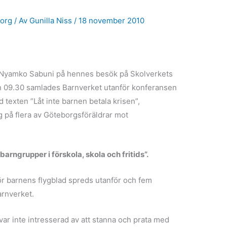
org
/ Av
Gunilla Niss
/
18 november 2010
 Nyamko Sabuni på hennes besök på Skolverkets
n 09.30 samlades Barnverket utanför konferansen
texten ”Låt inte barnen betala krisen”,
ag på flera av Göteborgsföräldrar mot
rngrupper i förskola, skola och fritids”.
r barnens flygblad spreds utanför och fem
arnverket.
ar inte intresserad av att stanna och prata med