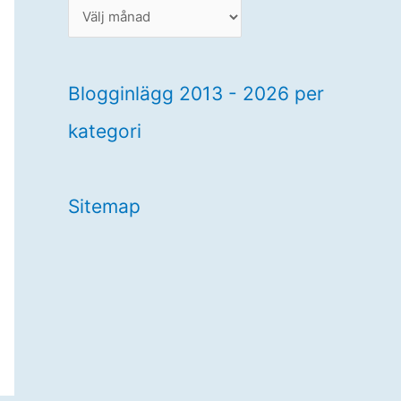
B
l
o
g
Blogginlägg 2013 - 2026 per
g
kategori
i
n
l
Sitemap
ä
g
g