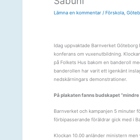
Sabuni
Lämna en kommentar
/
Förskola
,
Göteb
Idag uppvaktade Barnverket Göteborg
konferans om vuxenutbildning. Klocka
på Folkets Hus bakom en banderoll med 
banderollen har varit ett igenkänt insl
nedskärningars demonstrationer.
På plakaten fanns budskapet ”mindre ba
Barnverket och kampanjen 5 minuter fö
förbipasserande föräldrar gick med i B
Klockan 10.00 anländer ministern men v