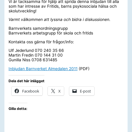
Vi är tacksamma för hjälp att sprida denna inbjudan till alla
som har intresse av Fritids, barns psykosociala hälsa och
skolutveckling!
Varmt välkommen att lyssna och bidra i diskussionen.
Barnverkets samordningsgrupp
Barnverkets arbetsgrupp för skola och fritids
Kontakta oss gärna för frågor/info:
Ulf Jederlund 070 240 35 66
Martin Fredin 070 144 31 00
Gunilla Niss 0708 631485
Inbjudan Barnverket Almedalen 2011
(PDF)
Dela det här inlägget
Facebook
X
E-post
Gilla detta: