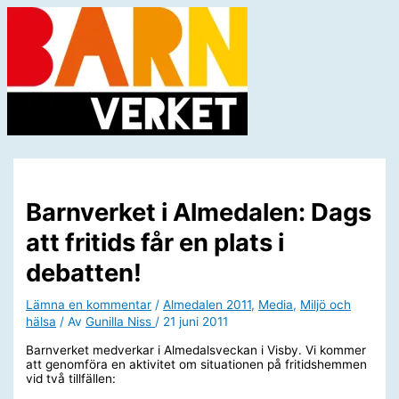
Hoppa
till
innehåll
Huvudmeny
Barnverket i Almedalen: Dags
att fritids får en plats i
debatten!
Lämna en kommentar
/
Almedalen 2011
,
Media
,
Miljö och
hälsa
/ Av
Gunilla Niss
/
21 juni 2011
Barnverket medverkar i Almedalsveckan i Visby. Vi kommer
att genomföra en aktivitet om situationen på fritidshemmen
vid två tillfällen: