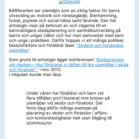
BARNverket ser utemiljön som en viktig faktor för barns
utveckling av motorik och rörelseglädje, återhämtning,
fysisk, psykisk och social hälsa samt lärande. Den här
antologin visar på behovet av och vägarna till en
barnvänligare stadsplanering och samhällsutveckling på
barns och ungas villkor och hur man samverkar med barn
och unga i praktiken. Därför hoppas vi att många politiker,
beslutsfattare och föräldrar läser
”Skolans och förskolans
utemiljöer”
.
Som grund till antologin ligger konferensen
”Konkurrensen
om marken – Hur försvarar vi rätten till bra utemiljöer i skola
och förskola? ”
i nov 2013.
I inbjudan kunde man läsa:
Under våren har föräldrar och barn vid
flera tillfällen protesterat mot bristen på
utemiljöer vid skolor och förskolor. Det
finns idag alltför många exempel på
placering av skolor och förskolor i affärs-
och kontorsfastigheter helt utan tillgång till
utomhusytor.