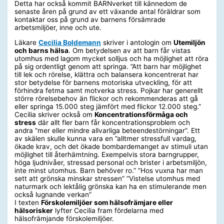
Detta har också kommit BARNverket till kännedom de
senaste åren på grund av ett växande antal föräldrar som
kontaktar oss på grund av barnens försämrade
arbetsmiljöer, inne och ute.
Läkare
Cecilia Boldemann
skriver i antologin om
Utemiljön
och barns hälsa
. Om betydelsen av att barn får vistas
utomhus med lagom mycket solljus och ha möjlighet att röra
på sig ordentligt genom att springa. ”Att barn har möjlighet
till lek och rörelse, klättra och balansera koncentrerat har
stor betydelse för barnens motoriska utveckling, för att
förhindra fetma samt motverka stress. Pojkar har generellt
större rörelsebehov än flickor och rekommenderas att gå
eller springa 15.000 steg jämfört med flickor 12.000 steg.”
Cecilia skriver också om
Koncentrationsförmåga och
stress
där allt fler barn får koncentrationsproblem och
andra ”mer eller mindre allvarliga beteendestörningar”. Ett
av skälen skulle kunna vara en ”alltmer stressfull vardag,
ökade krav, och det ökade bombardemanget av stimuli utan
möjlighet till återhämtning. Exempelvis stora barngrupper,
höga ljudnivåer, stressad personal och brister i arbetsmiljön,
inte minst utomhus. Barn behöver ro.” ”Hos vuxna har man
sett att grönska minskar stressen” ”Vistelse utomhus med
naturmark och lektålig grönska kan ha en stimulerande men
också lugnande verkan”
I texten
Förskolemiljöer som hälsofrämjare eller
hälsorisker
lyfter Cecilia fram fördelarna med
hälsofrämjande förskolemiljöer.