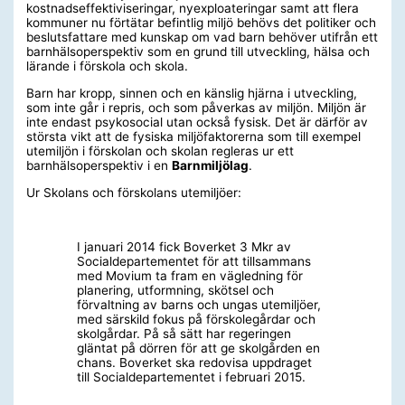
kostnadseffektiviseringar, nyexploateringar samt att flera
kommuner nu förtätar befintlig miljö behövs det politiker och
beslutsfattare med kunskap om vad barn behöver utifrån ett
barnhälsoperspektiv som en grund till utveckling, hälsa och
lärande i förskola och skola.
Barn har kropp, sinnen och en känslig hjärna i utveckling,
som inte går i repris, och som påverkas av miljön. Miljön är
inte endast psykosocial utan också fysisk. Det är därför av
största vikt att de fysiska miljöfaktorerna som till exempel
utemiljön i förskolan och skolan regleras ur ett
barnhälsoperspektiv i en
Barnmiljölag
.
Ur Skolans och förskolans utemiljöer:
I januari 2014 fick Boverket 3 Mkr av
Socialdepartementet för att tillsammans
med Movium ta fram en vägledning för
planering, utformning, skötsel och
förvaltning av barns och ungas utemiljöer,
med särskild fokus på förskolegårdar och
skolgårdar. På så sätt har regeringen
gläntat på dörren för att ge skolgården en
chans. Boverket ska redovisa uppdraget
till Socialdepartementet i februari 2015.