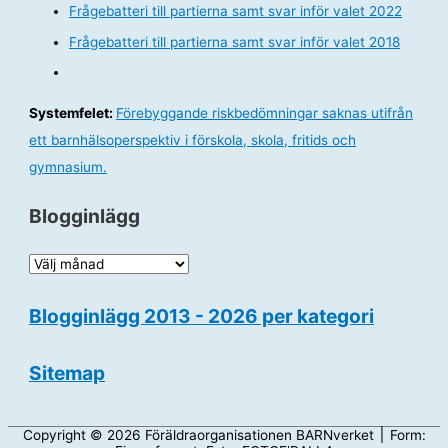
Frågebatteri till partierna samt svar inför valet 2022
Frågebatteri till partierna samt svar inför valet 2018
Systemfelet:
Förebyggande riskbedömningar saknas utifrån
ett barnhälsoperspektiv i förskola, skola, fritids och
gymnasium.
Blogginlägg
B
l
Blogginlägg 2013 - 2026 per kategori
o
g
Sitemap
g
i
n
Copyright © 2026
Föräldraorganisationen BARNverket
׀ Form: