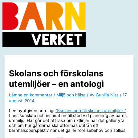
Hoppa
till
innehåll
Huvudmeny
Skolans och förskolans
utemiljöer – en antologi
Lämna en kommentar
/
Miljö och hälsa
/ Av
Gunilla Niss
/
17
augusti 2014
I en nyutgiven antologi
”Skolans och förskolans utemiljöer ”
finns kunskap och inspiration till stöd vid planering av barns
utemiljö. Här går det att läsa om riktlinjer när det gäller yta
och om hur gårdarna ska utformas utifrån ett
barnhälsoperspektiv när det gäller rörelsebehov och solljus.