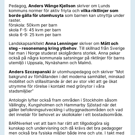
Pedagog,
Anders Wånge Kjellson
skriver om Lunds
kommuns normer för aktiv friyta och
vilka riktlinjer som
borde gälla för utomhusyta
som barnen kan utnyttja under
raster.
förskola: 50kvm per barn
skola F-5: 45 kvm per barn
skola 6-9: 25 kvm per barn
Landskapsarkitekt
Anna Lenninger
skriver om
Mått och
steg – resonemang kring ytbehov
. Till skillnad från Sverige
har man i Norge studerat skolgårdens storlek. Anna pekar
också på några kommunala satsningar på riktlinjer för barns
utemiljö i Uppsala, Nynäshamn och Malmö.
Anders Szczepanski
är utomhuspedagog och skriver ”Mot
bakgrund av förhållanden i det moderna samhället, minskad
mobilitet och stillasittande är det av stor vikt att ge ökat
utrymme för rörelse i kontakt med grönytor i våra
stadsmiljöer”
Antologin lyfter också fram områden i Stockholm såsom
Vällingby, Kungsholmen och Hammarby Sjöstad när det
gäller befolkningsutveckling i utbyggnadsområden och vad
det innebär för behovet av skollokaler i ett bostadsområde.
BARNverket vet att barn har rätt att tillgodogöra sig
kunskap och undervisning och då krävs det bra pedagoger
men också bra fysiska miljöer både inne och ute. I takt med