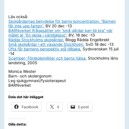
Läs också:
Skolgårdarnas betydelse för barns koncentration. ”Barnen
får inte upp farten”
, BV 20 dec -13
BARNverket ifrågasätter om ”små gårdar kan bli bra” när
målet är ”En skola i världsklass”
, BV, 18 dec -13
Rädda Stockholms skolgårdar
, Blogg Rädda Engelbrekt
Små skolgårdar i ett växande Stockholm
, SvD 18 dec -13
Ofta får barnens perspektiv stå tillbaka
, Sydsvenskan 15 juli
-14
Scamper- Förskolemiljöer och barns hälsa
, Stockholms läns
landsting, 2005
Monica Wester
Barn- och skolergonom
Leg sjukgymnast/fysioterapeut
BARNverket
Dela det här inlägget
Facebook
X
E-post
Gilla detta: