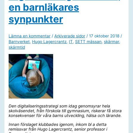
en barnläkares
synpunkter
Lämna en kommentar
/
Arkiverade sidor
/
17 oktober 2018
/
Barnverket
,
Hugo Lagercrantz
,
IT
,
SETT mässan
,
skärmar
,
skärmtid
Den digitaliseringsstrategi som idag genomsyrar hela
skolväsendet, från förskola till gymnasium, riskerar få stora
konsekvenser för våra barns utveckling, hälsa och lärande.
Innan förslaget klubbades igenom, inkom bl a detta
remissvar från Hugo Lagercrantz, senior professor i