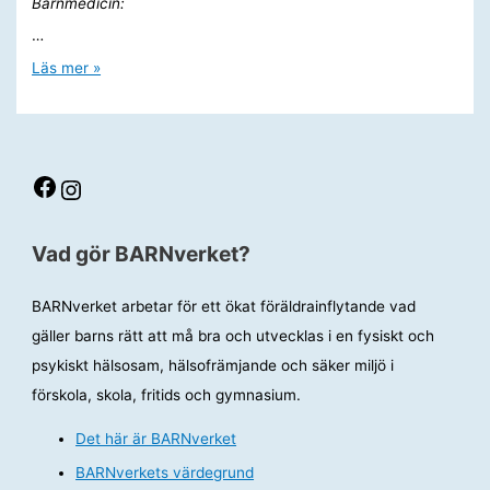
Barnmedicin:
…
Digitaliseringens
Läs mer »
risker,
en
barnläkares
synpunkter
Facebook
Instagram
Vad gör BARNverket?
BARNverket arbetar för ett ökat föräldrainflytande vad
gäller barns rätt att må bra och utvecklas i en fysiskt och
psykiskt hälsosam, hälsofrämjande och säker miljö i
förskola, skola, fritids och gymnasium.
Det här är BARNverket
BARNverkets värdegrund