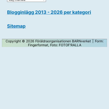
l
Blogginlägg 2013 - 2026 per kategori
o
g
Sitemap
g
i
n
Copyright © 2026
Föräldraorganisationen BARNverket
׀ Form:
Fingerformat, Foto: FOTOF'RALLA
l
ä
g
g