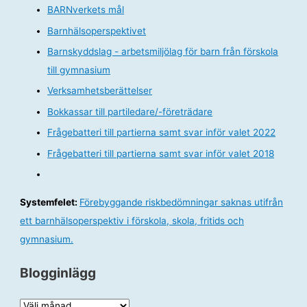
BARNverkets mål
Barnhälsoperspektivet
Barnskyddslag - arbetsmiljölag för barn från förskola
till gymnasium
Verksamhetsberättelser
Bokkassar till partiledare/-företrädare
Frågebatteri till partierna samt svar inför valet 2022
Frågebatteri till partierna samt svar inför valet 2018
Systemfelet:
Förebyggande riskbedömningar saknas utifrån
ett barnhälsoperspektiv i förskola, skola, fritids och
gymnasium.
Blogginlägg
B