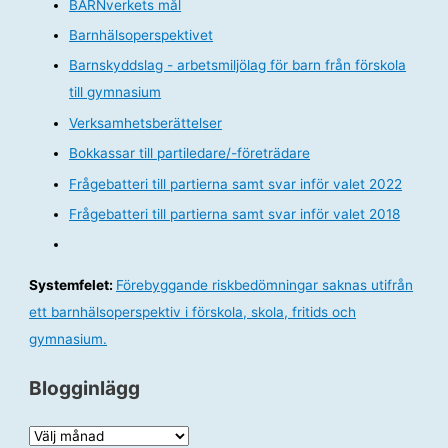
BARNverkets mål
Barnhälsoperspektivet
Barnskyddslag - arbetsmiljölag för barn från förskola
till gymnasium
Verksamhetsberättelser
Bokkassar till partiledare/-företrädare
Frågebatteri till partierna samt svar inför valet 2022
Frågebatteri till partierna samt svar inför valet 2018
Systemfelet:
Förebyggande riskbedömningar saknas utifrån
ett barnhälsoperspektiv i förskola, skola, fritids och
gymnasium.
Blogginlägg
B