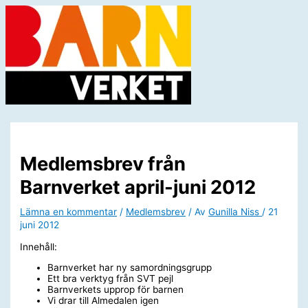
Hoppa
till
innehåll
Huvudmeny
Medlemsbrev från
Barnverket april-juni 2012
Lämna en kommentar
/
Medlemsbrev
/ Av
Gunilla Niss
/
21
juni 2012
Innehåll:
Barnverket har ny samordningsgrupp
Ett bra verktyg från SVT pejl
Barnverkets upprop för barnen
Vi drar till Almedalen igen