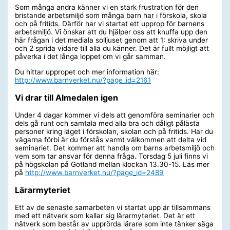
Som många andra känner vi en stark frustration för den
bristande arbetsmiljö som många barn har i förskola, skola
och på fritids. Därför har vi startat ett upprop för barnens
arbetsmiljö. Vi önskar att du hjälper oss att knuffa upp den
här frågan i det mediala solljuset genom att 1: skriva under
och 2 sprida vidare till alla du känner. Det är fullt möjligt att
påverka i det långa loppet om vi går samman.
Du hittar uppropet och mer information här:
http://www.barnverket.nu/?page_id=2161
Vi drar till Almedalen igen
Under 4 dagar kommer vi dels att genomföra seminarier och
dels gå runt och samtala med alla bra och dåligt pålästa
personer kring läget i förskolan, skolan och på fritids. Har du
vägarna förbi är du förstås varmt välkommen att delta vid
seminariet. Det kommer att handla om barns arbetsmiljö och
vem som tar ansvar för denna fråga. Torsdag 5 juli finns vi
på högskolan på Gotland mellan klockan 13.30-15. Läs mer
på
http://www.barnverket.nu/?page_id=2489
Lärarmyteriet
Ett av de senaste samarbeten vi startat upp är tillsammans
med ett nätverk som kallar sig lärarmyteriet. Det är ett
nätverk som består av upprörda lärare som inte tänker säga