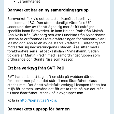
Lärarmyteriet
Barnverket har en ny samordningsgrupp
Barnverket fick vid det senaste riksmötet i april nya
medlemmar i SG. Den utomordentligt värdefulle Ulf
Jederlund klev av för att ägna sig mer åt fritidsfrågor
specifikt inom Barnverket. In kom Helena Roth från Malmö,
Ann Nolin från Göteborg och Åse Lundblad från Nynäshamn.
Helena är ordförande i föräldraföreningen för Videdalskolan i
Malmö och Ann är en av de starka krafterna i Göteborg som
motsätter sig nedskärningarna i staden. Åse sitter med i
föräldrastyrelsen i Tallbackaskolan i Nynäshamn. Sedan
tidigare är Martin Fredin med i samordningsgruppen som
ordförande och Gunilla Niss som Kassör.
Ett bra verktyg från SVT Pejl
SVT har sedan ett tag haft en sida på webben där de
fokuserar mer på hur det står till med lärartäthet, klass-
storlek mm. Det är ett värdefullt verktyg i kampen för en bra
miljö för barnen. Använd det för att ta reda på hur det står
till med lärartäthet, storlek på elevgrupper mm.
Kolla in
http://pejl.svt.se/skola/
Barnverkets upprop för barnen