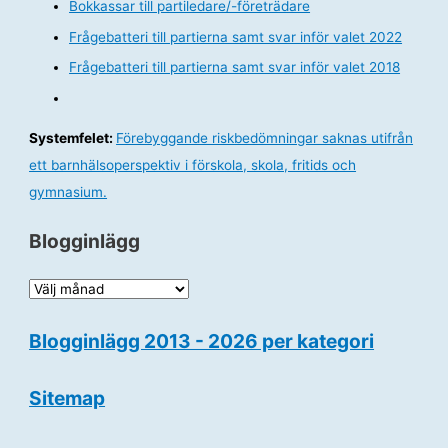
Bokkassar till partiledare/-företrädare
Frågebatteri till partierna samt svar inför valet 2022
Frågebatteri till partierna samt svar inför valet 2018
Systemfelet:
Förebyggande riskbedömningar saknas utifrån
ett barnhälsoperspektiv i förskola, skola, fritids och
gymnasium.
Blogginlägg
B
l
Blogginlägg 2013 - 2026 per kategori
o
g
Sitemap
g
i