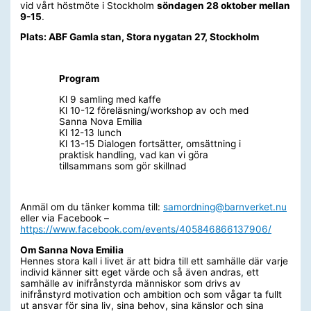
vid vårt höstmöte i Stockholm
söndagen 28 oktober mellan
9-15
.
Plats: ABF Gamla stan, Stora nygatan 27, Stockholm
Program
Kl 9 samling med kaffe
Kl 10-12 föreläsning/workshop av och med
Sanna Nova Emilia
Kl 12-13 lunch
Kl 13-15 Dialogen fortsätter, omsättning i
praktisk handling, vad kan vi göra
tillsammans som gör skillnad
Anmäl om du tänker komma till:
samordning@barnverket.nu
eller via Facebook –
https://www.facebook.com/events/405846866137906/
Om Sanna Nova Emilia
Hennes stora kall i livet är att bidra till ett samhälle där varje
individ känner sitt eget värde och så även andras, ett
samhälle av inifrånstyrda människor som drivs av
inifrånstyrd motivation och ambition och som vågar ta fullt
ut ansvar för sina liv, sina behov, sina känslor och sina