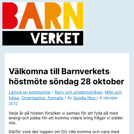
Hoppa
till
innehåll
Huvudmeny
Välkomna till Barnverkets
höstmöte söndag 28 oktober
Lämna en kommentar
/
Barn och ungdomsfrågor
,
Miljö och
hälsa
,
Organisation, formalia
/ Av
Gunilla Niss
/
4 oktober
2012
Varje år på hösten försöker vi samlas för att fylla på med
energi och jobba för att komma vidare kring frågor vi ställer
oss.
Därför vore det toppen om DU ville komma och vara med