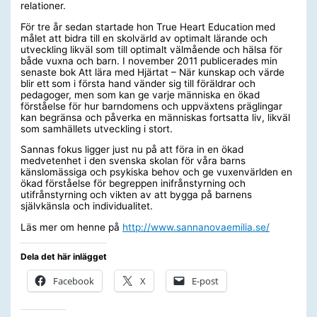
relationer.
För tre år sedan startade hon True Heart Education
med
målet att bidra till en skolvärld av optimalt lärande och
utveckling likväl som till optimalt välmående och hälsa för
både vuxna och barn. I november 2011 publicerades min
senaste bok Att lära med Hjärtat – När kunskap och värde
blir ett
som i första hand vänder sig till föräldrar och
pedagoger, men som kan ge varje människa en ökad
förståelse för hur barndomens och uppväxtens präglingar
kan begränsa och påverka en människas fortsatta liv, likväl
som samhällets utveckling i stort.
Sannas fokus ligger just nu på att föra in en ökad
medvetenhet i den svenska skolan för våra barns
känslomässiga och psykiska behov och ge vuxenvärlden en
ökad förståelse för begreppen inifrånstyrning och
utifrånstyrning och vikten av att bygga på barnens
självkänsla och individualitet.
Läs mer om henne på
http://www.sannanovaemilia.se/
Dela det här inlägget
Facebook
X
E-post