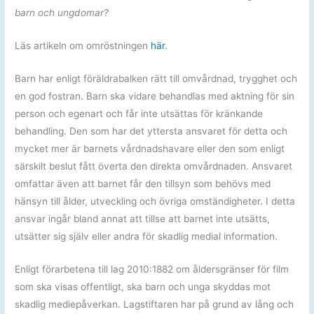
barn och ungdomar?
Läs artikeln om omröstningen
här
.
Barn har enligt föräldrabalken rätt till omvårdnad, trygghet och
en god fostran. Barn ska vidare behandlas med aktning för sin
person och egenart och får inte utsättas för kränkande
behandling. Den som har det yttersta ansvaret för detta och
mycket mer är barnets vårdnadshavare eller den som enligt
särskilt beslut fått överta den direkta omvårdnaden. Ansvaret
omfattar även att barnet får den tillsyn som behövs med
hänsyn till ålder, utveckling och övriga omständigheter. I detta
ansvar ingår bland annat att tillse att barnet inte utsätts,
utsätter sig själv eller andra för skadlig medial information.
Enligt förarbetena till lag 2010:1882 om åldersgränser för film
som ska visas offentligt, ska barn och unga skyddas mot
skadlig mediepåverkan. Lagstiftaren har på grund av lång och