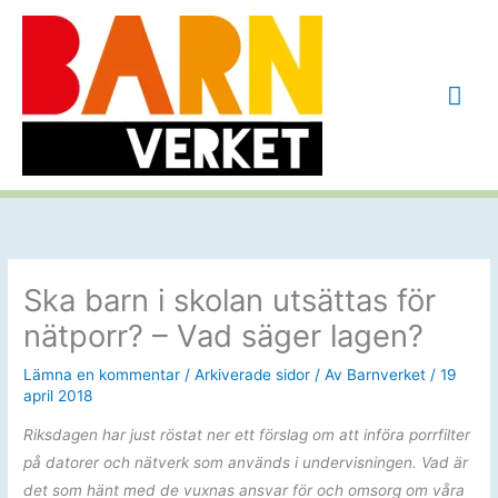
Hoppa
till
innehåll
Huv
Ska barn i skolan utsättas för
nätporr? – Vad säger lagen?
Lämna en kommentar
/
Arkiverade sidor
/ Av
Barnverket
/
19
april 2018
Riksdagen har just röstat ner ett förslag om att införa porrfilter
på datorer och nätverk som används i undervisningen. Vad är
det som hänt med de vuxnas ansvar för och omsorg om våra