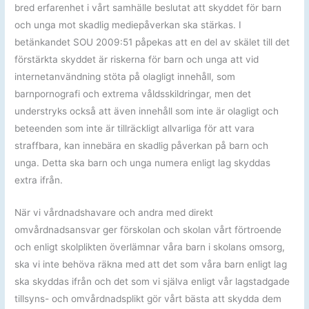
bred erfarenhet i vårt samhälle beslutat att skyddet för barn
och unga mot skadlig mediepåverkan ska stärkas. I
betänkandet SOU 2009:51 påpekas att en del av skälet till det
förstärkta skyddet är riskerna för barn och unga att vid
internetanvändning stöta på olagligt innehåll, som
barnpornografi och extrema våldsskildringar, men det
understryks också att även innehåll som inte är olagligt och
beteenden som inte är tillräckligt allvarliga för att vara
straffbara, kan innebära en skadlig påverkan på barn och
unga. Detta ska barn och unga numera enligt lag skyddas
extra ifrån.
När vi vårdnadshavare och andra med direkt
omvårdnadsansvar ger förskolan och skolan vårt förtroende
och enligt skolplikten överlämnar våra barn i skolans omsorg,
ska vi inte behöva räkna med att det som våra barn enligt lag
ska skyddas ifrån och det som vi själva enligt vår lagstadgade
tillsyns- och omvårdnadsplikt gör vårt bästa att skydda dem